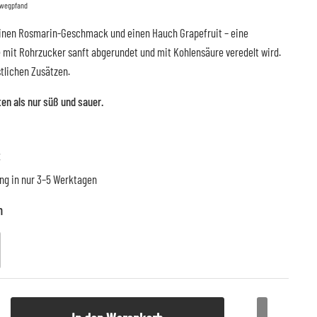
hrwegpfand
 feinen Rosmarin-Geschmack und einen Hauch Grapefruit – eine
 mit Rohrzucker sanft abgerundet und mit Kohlensäure veredelt wird.
stlichen Zusätzen.
ten als nur süß und sauer.
€
ung in nur 3–5 Werktagen
n