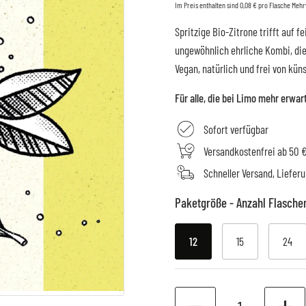
Im Preis enthalten sind 0,08 € pro Flasche Me
Spritzige Bio-Zitrone trifft auf
ungewöhnlich ehrliche Kombi, die
Vegan, natürlich und frei von kün
Für alle, die bei Limo mehr erwar
Sofort verfügbar
Versandkostenfrei ab 50 
Schneller Versand, Liefer
Paketgröße - Anzahl Flasche
12
15
24
Anzahl