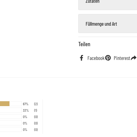
Zutaten
Füllmenge und Art
Teilen
Facebook
Pinterest
67%
(2)
33%
(1)
0%
(0)
0%
(0)
0%
(0)