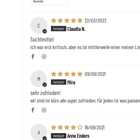
22/03/2022
C
Claudia N.
Suchtmittel
Ich war erst kritisch, aber es ist mittlerweile einer meiner Li
09/09/2021
M
Mira
sehr zufrieden!
wir sind im büro alle super zufrieden, für jeden ist was passe
16/08/2021
A
Anne Enders