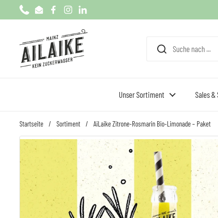
Zum Inhalt springen
Phone
Email
Facebook
Instagram
LinkedIn
Unser Sortiment
Sales & 
Startseite
/
Sortiment
/
AiLaike Zitrone‑Rosmarin Bio-Limonade – Paket