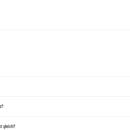
z?
t gleich?