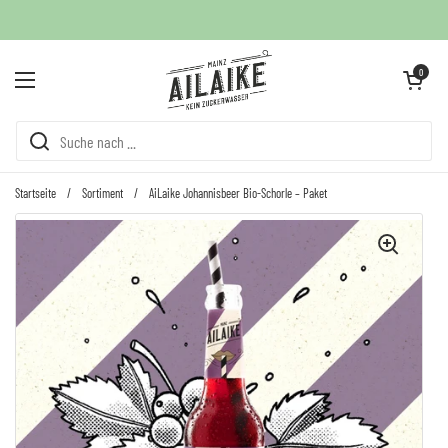
Zum Inhalt springen
Warenkorb öffne
0
Menü öffnen
Startseite
/
Sortiment
/
AiLaike Johannisbeer Bio-Schorle – Paket