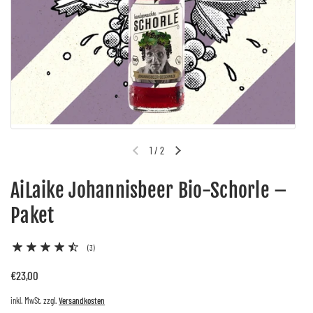
1
/
2
Vorherige Folie
Nächste Folie
AiLaike Johannisbeer Bio-Schorle –
Paket
(3)
Regulärer Preis
€23,00
inkl. MwSt. zzgl.
Versandkosten