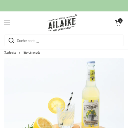
Zum Inhalt springen
Warenkorb öffne
0
Menü öffnen
Startseite
/
Bio-Limonade